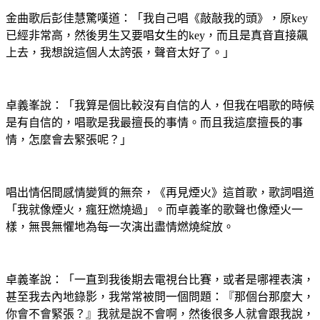
金曲歌后彭佳慧驚嘆道：「我自己唱《敲敲我的頭》，原key
已經非常高，然後男生又要唱女生的key，而且是真音直接飆
上去，我想說這個人太誇張，聲音太好了。」
卓義峯說：「我算是個比較沒有自信的人，但我在唱歌的時候
是有自信的，唱歌是我最擅長的事情。而且我這麼擅長的事
情，怎麼會去緊張呢？」
唱出情侶間感情變質的無奈，《再見煙火》這首歌，歌詞唱道
「我就像煙火，瘋狂燃燒過」。而卓義峯的歌聲也像煙火一
樣，無畏無懼地為每一次演出盡情燃燒綻放。
卓義峯說：「一直到我後期去電視台比賽，或者是哪裡表演，
甚至我去內地錄影，我常常被問一個問題：『那個台那麼大，
你會不會緊張？』我就是說不會啊，然後很多人就會跟我說，