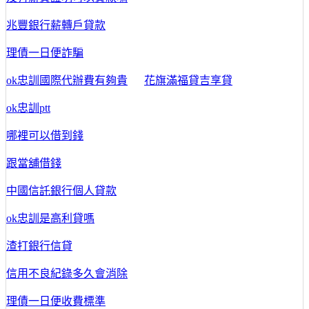
兆豐銀行薪轉戶貸款
理債一日便詐騙
ok忠訓國際代辦費有夠貴
花旗滿福貸吉享貸
ok忠訓ptt
哪裡可以借到錢
跟當舖借錢
中國信託銀行個人貸款
ok忠訓是高利貸嗎
渣打銀行信貸
信用不良紀錄多久會消除
理債一日便收費標準