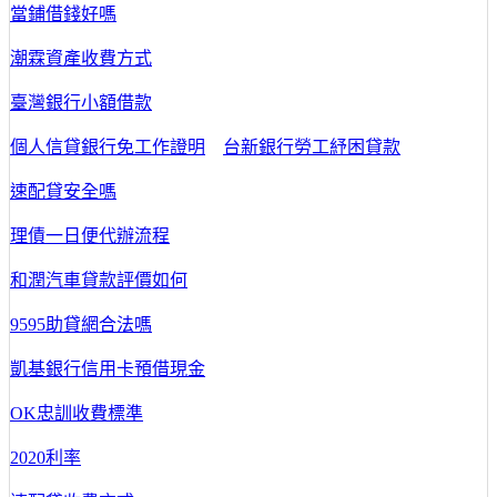
當鋪借錢好嗎
潮霖資產收費方式
臺灣銀行小額借款
個人信貸銀行免工作證明
台新銀行勞工紓困貸款
速配貸安全嗎
理債一日便代辦流程
和潤汽車貸款評價如何
9595助貸網合法嗎
凱基銀行信用卡預借現金
OK忠訓收費標準
2020利率