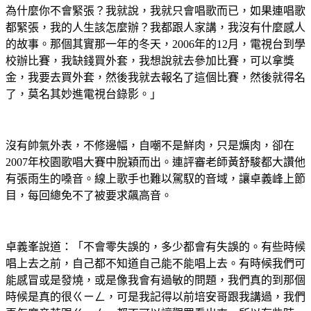
為什麼你不會緊張？我就說，我就只會唱歌而已，如果連唱歌
都緊張，我的人生該怎麼辦？我都跟人家講，我沒有什麼感人
的故事。那個其實那一年的冬天，2006年的12月，電視台到學
校辦比賽，我缺錢買外套，我想說就去參加比賽，可以拿獎
金，我要去買外套，然後我就去報名了這個比賽，然後就得名
了，莫名其妙進電視台錄影。」
沒有帥氣外表，不修邊幅，自嘲不是鮮肉，只是爌肉，卻在
2007年校園歌唱大賽中脫穎而出。連評審老師黃舒駿都大讚他
有張雨生的嗓音。線上歌手也難以駕馭的音域，讓卓義峰上節
目，每回總免不了被要求飆高音。
卓義峯說道：「不會零失誤的，多少都會有失誤的。有些時候
唱上去之前，自己都不知道自己能不能唱上去。有時候我們可
能感冒或是發燒，或是像我會有過敏的問題，我們真的到那個
時候是真的很ㄍㄧㄥ，可是我記得以前培安哥跟我講過，我們