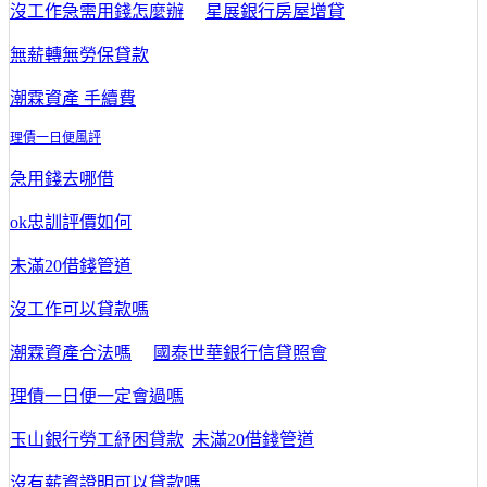
沒工作急需用錢怎麼辦
星展銀行房屋增貸
無薪轉無勞保貸款
潮霖資產 手續費
理債一日便風評
急用錢去哪借
ok忠訓評價如何
未滿20借錢管道
沒工作可以貸款嗎
潮霖資產合法嗎
國泰世華銀行信貸照會
理債一日便一定會過嗎
玉山銀行勞工紓困貸款
未滿20借錢管道
沒有薪資證明可以貸款嗎