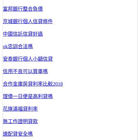
富邦銀行整合負債
京城銀行個人信貸條件
中國信託信貸好過
ok忠訓合法嗎
安泰銀行個人小額信貸
信用不良可以買車嗎
合作金庫房貸利率比較2018
理債一日便是高利貸嗎
花旗滿福貸利率
無工作證明貸款
速配貸安全嗎