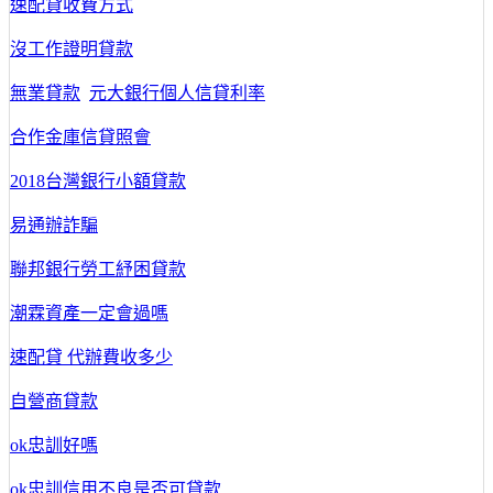
速配貸收費方式
沒工作證明貸款
無業貸款
元大銀行個人信貸利率
合作金庫信貸照會
2018台灣銀行小額貸款
易通辦詐騙
聯邦銀行勞工紓困貸款
潮霖資產一定會過嗎
速配貸 代辦費收多少
自營商貸款
ok忠訓好嗎
ok忠訓信用不良是否可貸款