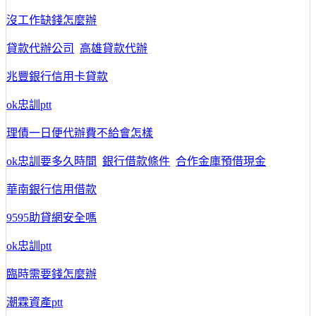
沒工作缺錢怎麼辦
貸款代辦公司
高雄貸款代辦
兆豐銀行信用卡貸款
ok忠訓ptt
理債一日便代辦費不給會怎樣
ok忠訓要多久時間
銀行借款條件
合作金庫預借現金
華南銀行信用借款
9595助貸網安全嗎
ok忠訓ptt
臨時需要錢怎麼辦
潮霖資產ptt