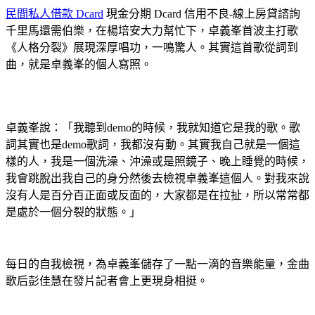
民間私人借款 Dcard
現金分期 Dcard 信用不良-線上房貸諮詢
千里馬還需伯樂，在楊培安大力幫忙下，卓義峯首波主打歌
《人格分裂》展現深厚唱功，一鳴驚人。其實這首歌從詞到
曲，就是卓義峯的個人寫照。
卓義峯說：「我聽到demo的時候，我就知道它是我的歌。歌
詞其實也是demo歌詞，我都沒有動。其實我自己就是一個這
樣的人，我是一個洗澡、沖澡或是照鏡子、晚上睡覺的時候，
我會跳脫出我自己的身分然後去檢視卓義峯這個人。對我來說
沒有人是百分百正面或反面的，大家都是在拉扯，所以常常都
是處於一個分裂的狀態。」
每日的自我檢視，為卓義峯儲存了一點一滴的音樂能量，金曲
歌后彭佳慧在發片記者會上更現身相挺。