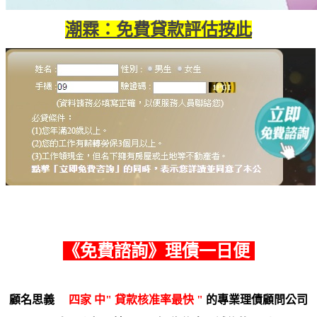
潮霖：免費貸款評估按此
《
免費諮詢
》理債一日便
顧名思義
四家 中" 貸款核准率最快 "
的專業理債顧問公司