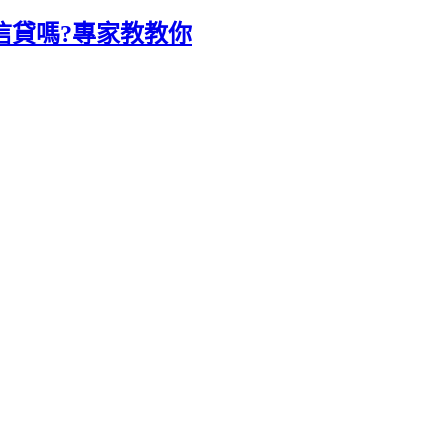
貸信貸嗎?專家教教你