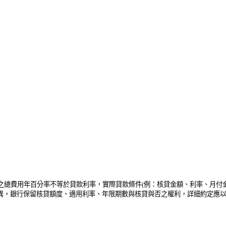
方案之總費用年百分率不等於貸款利率，實際貸款條件(例：核貸金額、利率、月
異，銀行保留核貸額度、適用利率、年限期數與核貸與否之權利，詳細約定應以